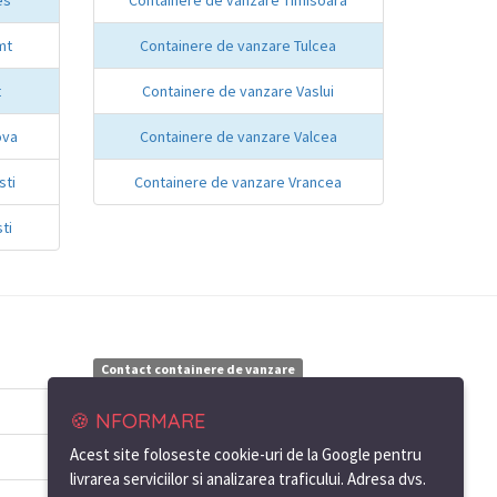
mt
Containere de vanzare Tulcea
t
Containere de vanzare Vaslui
ova
Containere de vanzare Valcea
sti
Containere de vanzare Vrancea
ti
Contact containere de vanzare
Galati - Constanta
🍪 NFORMARE
Acest site foloseste cookie-uri de la Google pentru
Ing.
Florin
Palade
livrarea serviciilor si analizarea traficului. Adresa dvs.
Containere birou si santier de vanzare