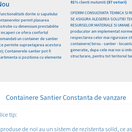
 Nou
91%
clienti mutumiti
(87 voturi)
OFERIM CONSULTANTA TEHNICA SI R
ctionalitatii dorite si sapatiului
SE ASIGURA ALEGEREA SOLUTIEI TEH
containerelor permit plasarea
RESURSELOR MATERIALE SI UMANE ALO
nstrutie cu dimensiuni prestabilite
producator am implementat normel
t incaperi ce ofera confortul
respectarea celor mai riguroase s
 comandati un container de santier
containere( birou - santier - locui
a ce permite supraetajarea acestora
generatie, dupa cele mai noi si im
e); Containerele santier pot fi
structurare, pentru tot teritoriul tar
artimenta si pozitiona cu elemente
Containere Santier Constanta de vanzare
ce tip:
 produse de noi au un sistem de rezistenta solid, ce a