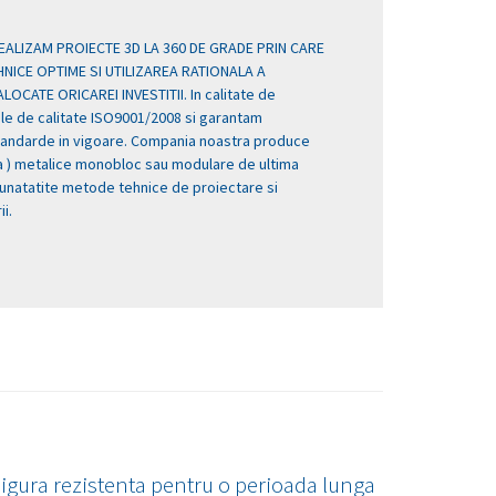
EALIZAM PROIECTE 3D LA 360 DE GRADE PRIN CARE
NICE OPTIME SI UTILIZAREA RATIONALA A
CATE ORICAREI INVESTITII. In calitate de
e de calitate ISO9001/2008 si garantam
tandarde in vigoare. Compania noastra produce
nta ) metalice monobloc sau modulare de ultima
bunatatite metode tehnice de proiectare si
ii.
sigura rezistenta pentru o perioada lunga