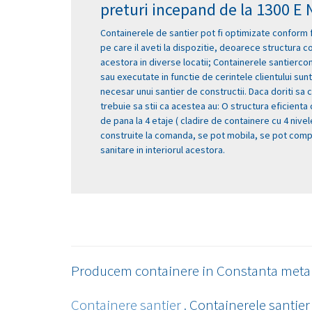
preturi incepand de la 1300 E
Containerele de santier pot fi optimizate conform fun
pe care il aveti la dispozitie, deoarece structura 
acestora in diverse locatii; Containerele santierco
sau executate in functie de cerintele clientului sun
necesar unui santier de constructii. Daca doriti sa
trebuie sa stii ca acestea au: O structura eficient
de pana la 4 etaje ( cladire de containere cu 4 nivel
construite la comanda, se pot mobila, se pot comp
sanitare in interiorul acestora.
Producem containere in Constanta metali
Containere santier
. Containerele santier